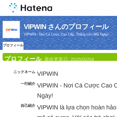
VIPWIN さんのプロフィール
VIPWIN - Nơi Cá Cược Cao Cấp, Thắng Lớn Mỗi Ngày!
プロフィール
プロフィール
最終更新日:
2025/02/04
ニックネーム
VIPWIN
一行紹介
VIPWIN - Nơi Cá Cược Cao C
Ngày!
自己紹介
VIPWIN là lựa chọn hoàn hảo