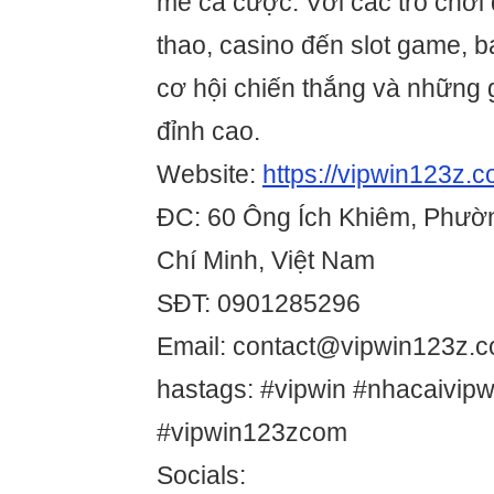
mê cá cược. Với các trò chơi 
thao, casino đến slot game, b
cơ hội chiến thắng và những gi
đỉnh cao.
Website:
https://vipwin123z.c
ĐC: 60 Ông Ích Khiêm, Phườ
Chí Minh, Việt Nam
SĐT: 0901285296
Email: contact@vipwin123z.
hastags: #vipwin #nhacaivipw
#vipwin123zcom
Socials: