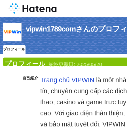
vipwin1789comさんのプロフ
プロフィール
プロフィール
最終更新日:
2025/05/20
自己紹介
Trang chủ VIPWIN
là một nhà 
tín, chuyên cung cấp các dịc
thao, casino và game trực tuy
cao. Với giao diện thân thiện
và bảo mật tuyệt đối, VIPWI