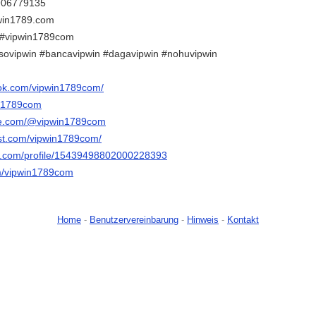
906779135
pwin1789.com
n #vipwin1789com
sovipwin #bancavipwin #dagavipwin #nohuvipwin
ook.com/vipwin1789com/
in1789com
be.com/@vipwin1789com
est.com/vipwin1789com/
er.com/profile/15439498802000228393
om/vipwin1789com
Home
-
Benutzervereinbarung
-
Hinweis
-
Kontakt