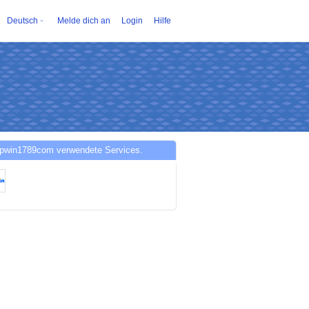
Deutsch
Melde dich an
Login
Hilfe
ipwin1789com verwendete Services.