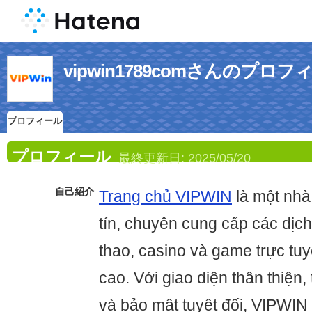
vipwin1789comさんのプロフ
プロフィール
プロフィール
最終更新日:
2025/05/20
自己紹介
Trang chủ VIPWIN
là một nhà 
tín, chuyên cung cấp các dịc
thao, casino và game trực tuy
cao. Với giao diện thân thiện
và bảo mật tuyệt đối, VIPWI