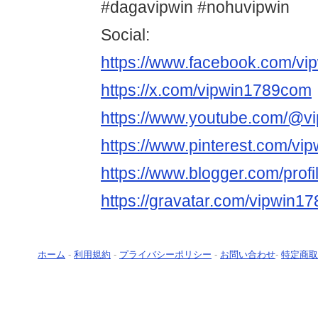
#dagavipwin #nohuvipwin
Social:
https://www.facebook.com/vi
https://x.com/vipwin1789com
https://www.youtube.com/@v
https://www.pinterest.com/vi
https://www.blogger.com/pro
https://gravatar.com/vipwin1
ホーム
-
利用規約
-
プライバシーポリシー
-
お問い合わせ
-
特定商取