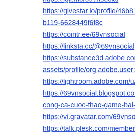
https://givestar.io/profile/46
b119-6628449f6f8c
https://cointr.ee/69vnsocial
https://linksta.cc/@69vnsocial
https://substance3d.adobe.c
assets/profile/org.adobe.
https://lightroom.adobe.com/u
https://69vnsocial.blogspot.
cong-ca-cuoc-thao-game-bai-
https://vi.gravatar.com/69vnso
https://talk.plesk.com/membe