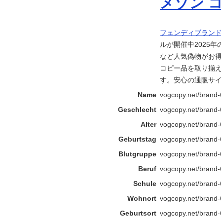
メゾン 
フェンディブランド
ルが開催中2025年
など人気偽物がお
コピー品を取り揃
す。安心の通販サイ
Name
vogcopy.net/br
Geschlecht
vogcopy.net/br
Alter
vogcopy.net/br
Geburtstag
vogcopy.net/br
Blutgruppe
vogcopy.net/br
Beruf
vogcopy.net/br
Schule
vogcopy.net/br
Wohnort
vogcopy.net/br
Geburtsort
vogcopy.net/br