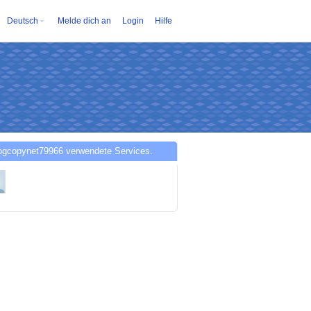
Deutsch
Melde dich an
Login
Hilfe
ogcopynet79966 verwendete Services.