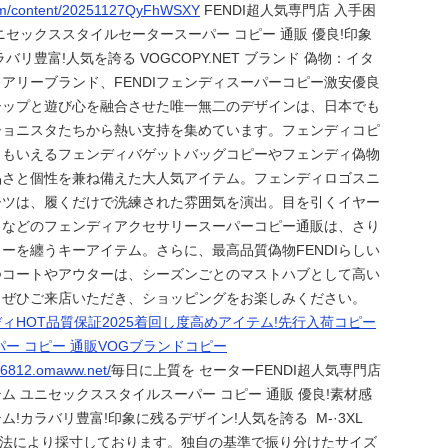
.com/content/20251127QyFhWSXY
FENDI超人気専門店 入手困
ニセックススタイルセータースーパー コピー 通販 優良!印象
バリ豊富!人気を誇る VOGCOPY.NET ブランド 偽物：イタ
アリーブランド、FENDIフェンディスーパーコピー激安優良
シップと遊び心を融合させた唯一無二のデザインは、日本でも
ショニスタたちから熱い支持を集めています。フェンディコピ
ともいえるフェンディバゲットバッグコピーやフェンディ偽物
品さと個性を兼ね備えた大人気アイテム。フェンディロゴスニ
ーツは、履くだけで洗練された雰囲気を演出。目を引くイヤー
トなどのフェンディアクセサリースーパーコピー通販は、さり
ーを纏うキーアイテム。さらに、最高品質偽物FENDIらしい
つコートやアウターは、シーズンごとのマストハブとして高い
。ぜひご来店いただき、ショッピングをお楽しみください。
ィHOT品質保証2025着回し度高めアイテム!先行入荷コピー
パー コピー 通販VOGブランドコピー
t36812.omaww.net/
毎日に上質を セーターFENDI超人気専門店
ム ユニセックススタイルスーパー コピー 通販 優良!素材感
!カラバリ豊富!印象に残るデザイン!人気を誇る M-·3XL
自の方法により採寸しております。独自の基準で振り分けたサイズ