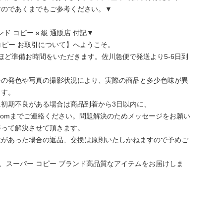
すのであくまでもご参考ください。▼
ブランド コピー s 級 通販店 付記▼
y優良店 コピー お取引について】へようこそ。
日ほど準備お時間をいただきます。佐川急便で発送より5-6日到
ーの発色や写真の撮影状況により、実際の商品と多少色味が異
ます。
に初期不良がある場合は商品到着から3日以内に、
gmail.comまでご連絡ください。問題解決のためメッセージをお願い
持って解決させて頂きます。
文があった場合の返品、交換は原則いたしかねますので予めご
では、スーパー コピー ブランド高品質なアイテムをお届けしま