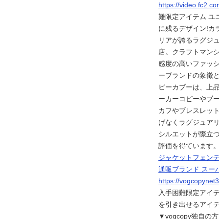
https://video.fc2
難限定アイテム ユ
に残るデザイン!カラ
リアが誇るラグジュ
店。クラフトマン
感度の高いファッ
ーブランドの象徴
ピーカブーは、上
ーカーコピーやブ
カフやブレスレッ
げなくラグジュアリ
シルエットが際立
評価を得ています
ジャケットフェンデ
通販ブランド スー
https://vogcopyne
入手困難限定アイテ
を引き出せるアイテム
▼vogcopy独