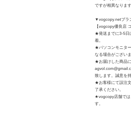
ですが相異なりま
▼vogcopy.net
【vogcop
★発送までに3-5
着。
★パソコンモニタ
なる場合がござい
★お届けした商品
agvol.com@
致します。誠意を
★お客様にて誤注
了承ください。
★vogcopy店舗
す。