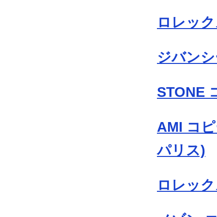
ロレック
ジバンシ
STONE
AMI コ
パリス)
ロレック