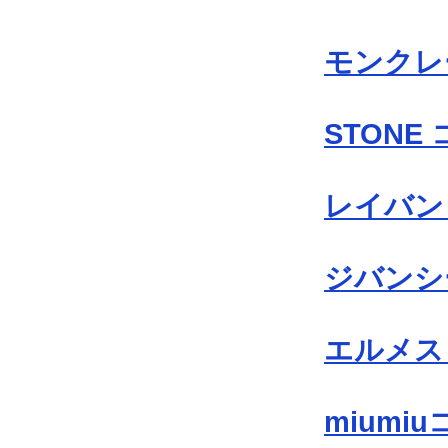
モンクレ
STONE
レイバン
ジバンシ
エルメス
miumi