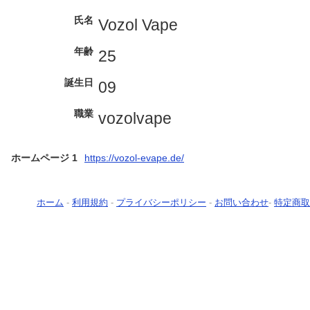
氏名
Vozol Vape
年齢
25
誕生日
09
職業
vozolvape
ホームページ 1
https://vozol-evape.de/
ホーム
-
利用規約
-
プライバシーポリシー
-
お問い合わせ
-
特定商取