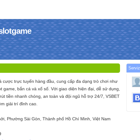
tslotgame
Serviz
á cược trực tuyến hàng đầu, cung cấp đa dạng trò chơi như
lot game, bắn cá và xổ số. Với giao diện hiện đại, dễ sử dụng,
rút tiền nhanh chóng, an toàn và đội ngũ hỗ trợ 24/7, VSBET
m giải trí đỉnh cao.
hởi, Phường Sài Gòn, Thành phố Hồ Chí Minh, Việt Nam
9