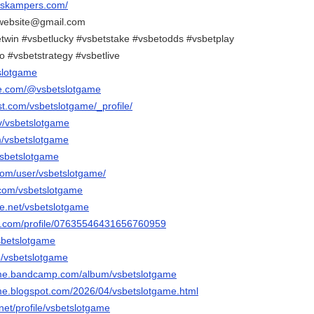
evskampers.com/
twebsite@gmail.com
win #vsbetlucky #vsbetstake #vsbetodds #vsbetplay
o #vsbetstrategy #vsbetlive
tslotgame
be.com/@vsbetslotgame
st.com/vsbetslotgame/_profile/
tv/vsbetslotgame
om/vsbetslotgame
vsbetslotgame
.com/user/vsbetslotgame/
.com/vsbetslotgame
e.net/vsbetslotgame
er.com/profile/07635546431656760959
vsbetslotgame
p/vsbetslotgame
game.bandcamp.com/album/vsbetslotgame
ame.blogspot.com/2026/04/vsbetslotgame.html
.net/profile/vsbetslotgame