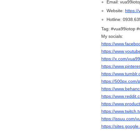
Email: vua99iot
Website:
https://
Hotline: 0938.63
Tag: #vua99iotop 
My socials:
https://www.facebo
https://www.youtu
https://x.com/vua99
https://www.pintere
https://www.tumblr
https://500px.com/
https://www.behanc
https://www.reddit.
https://www.produ
https://www.twitch.
https://issuu.com/v
https://sites.googl