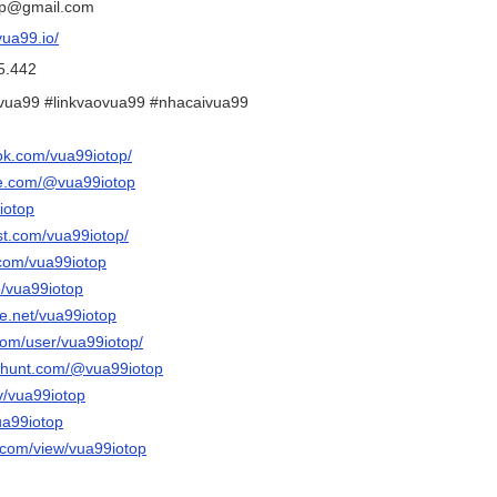
op@gmail.com
vua99.io/
5.442
#vua99 #linkvaovua99 #nhacaivua99
ok.com/vua99iotop/
be.com/@vua99iotop
iotop
st.com/vua99iotop/
.com/vua99iotop
p/vua99iotop
e.net/vua99iotop
com/user/vua99iotop/
cthunt.com/@vua99iotop
tv/vua99iotop
ua99iotop
e.com/view/vua99iotop