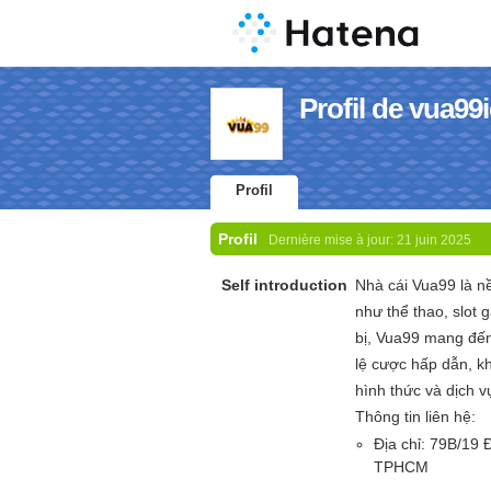
Profil de vua99
Profil
Profil
Dernière mise à jour:
21 juin 2025
Self introduction
Nhà cái Vua99 là nề
như thể thao, slot g
bị, Vua99 mang đến
lệ cược hấp dẫn, k
hình thức và dịch v
Thông tin liên hệ:
Địa chỉ: 79B/19
TPHCM