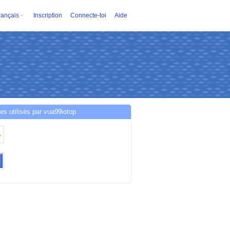
rançais
Inscription
Connecte-toi
Aide
es utilisés par vua99iotop