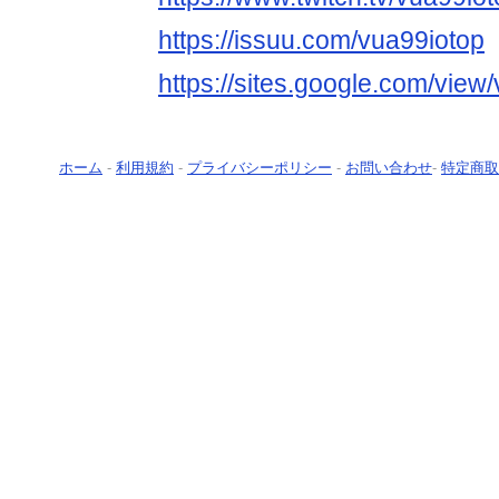
https://issuu.com/vua99iotop
https://sites.google.com/view
ホーム
-
利用規約
-
プライバシーポリシー
-
お問い合わせ
-
特定商取