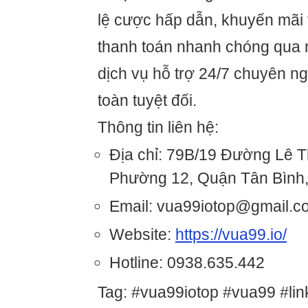
lệ cược hấp dẫn, khuyến mãi
thanh toán nhanh chóng qua 
dịch vụ hỗ trợ 24/7 chuyên n
toàn tuyệt đối.
Thông tin liên hệ:
Địa chỉ: 79B/19 Đường Lê 
Phường 12, Quận Tân Bìn
Email: vua99iotop@gmail.c
Website:
https://vua99.io/
Hotline: 0938.635.442
Tag: #vua99iotop #vua99 #li