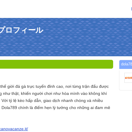
んのプロフィール
dol
hế giới đá gà trực tuyến đỉnh cao, nơi từng trận đấu được
ng như thật, khiến người chơi như hòa mình vào không khí
 Với tỷ lệ kèo hấp dẫn, giao dịch nhanh chóng và nhiều
ị, Dola789 chính là điểm hẹn lý tưởng cho những ai đam mê
lcanovacanze.it/