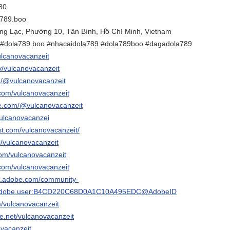
80
789.boo
ồng Lạc, Phường 10, Tân Bình, Hồ Chí Minh, Vietnam
 #dola789.boo #nhacaidola789 #dola789boo #dagadola789
ulcanovacanzeit
tv/vulcanovacanzeit
m/@vulcanovacanzeit
.com/vulcanovacanzeit
be.com/@vulcanovacanzeit
/vulcanovacanzei
st.com/vulcanovacanzeit/
p/vulcanovacanzeit
.com/vulcanovacanzeit
.com/vulcanovacanzeit
3d.adobe.com/community-
rg.adobe.user:B4CD220C68D0A1C10A495EDC@AdobeID
m/vulcanovacanzeit
e.net/vulcanovacanzeit
novacanzeit