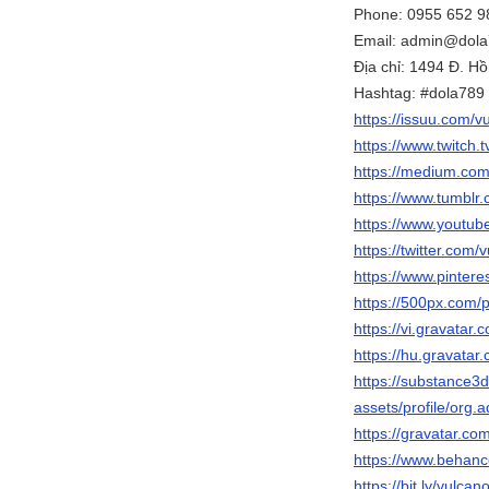
Phone: 0955 652 9
Email: admin@dola
Địa chỉ: 1494 Đ. H
Hashtag: #dola789
https://issuu.com/v
https://www.twitch.
https://medium.co
https://www.tumblr
https://www.youtu
https://twitter.com
https://www.pintere
https://500px.com/
https://vi.gravatar
https://hu.gravatar
https://substance
assets/profile/o
https://gravatar.co
https://www.behanc
https://bit.ly/vulca