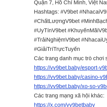
Quận 7, Hồ Chí Minh, Việt N
Hashtags: #V9bet #NhacaiV9
#ChấtLượngV9bet #MinhBạc
#UyTínV9bet #KhuyếnMãiV9b
#TrảiNghiệmV9bet #NhacaiU
#GiảiTríTrựcTuyến
Các trang danh mục trò chơi s
https://vv9bet.baby/esport-v9b
https://vv9bet.baby/casino-v9
https://vv9bet.baby/xo-so-v9b
Các trang mạng xã hội khác:
https://x.com/vv9betbaby