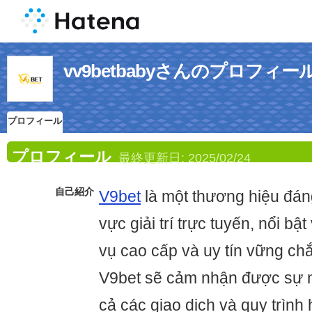
vv9betbabyさんのプロフィー
プロフィール
プロフィール
最終更新日:
2025/02/24
自己紹介
V9bet
là một thương hiệu đáng
vực giải trí trực tuyến, nổi bậ
vụ cao cấp và uy tín vững chắ
V9bet sẽ cảm nhận được sự m
cả các giao dịch và quy trình