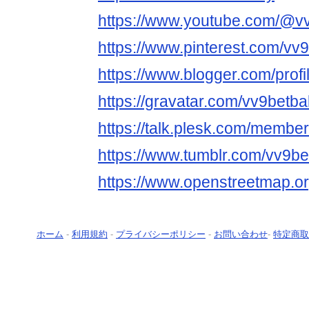
https://www.youtube.com/@v
https://www.pinterest.com/vv
https://www.blogger.com/pro
https://gravatar.com/vv9betb
https://talk.plesk.com/memb
https://www.tumblr.com/vv9b
https://www.openstreetmap.o
ホーム
-
利用規約
-
プライバシーポリシー
-
お問い合わせ
-
特定商取