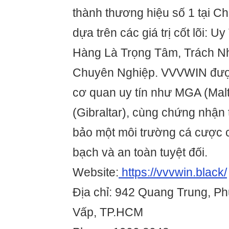
thành thương hiệu số 1 tại C
dựa trên các giá trị cốt lõi: U
Hàng Là Trọng Tâm, Trách N
Chuyên Nghiệp. VVVWIN đượ
cơ quan uy tín như MGA (Mal
(Gibraltar), cùng chứng nhậ
bảo một môi trường cá cược 
bạch và an toàn tuyệt đối.
Website:
https://vvvwin.black/
Địa chỉ: 942 Quang Trung, P
Vấp, TP.HCM