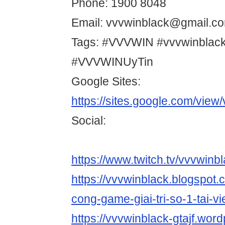
Phone: 1900 8048
Email: vvvwinblack@gmail.c
Tags: #VVVWIN #vvvwinbla
#VVVWINUyTin
Google Sites:
https://sites.google.com/view
Social:
https://www.twitch.tv/vvvwinb
https://vvvwinblack.blogspot
cong-game-giai-tri-so-1-tai-v
https://vvvwinblack-gtajf.wor