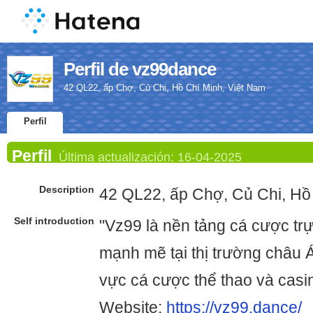
Perfil de vz99dance
42 QL22, ấp Chợ, Củ Chi, Hồ Chí Minh, Việt Nam
Perfil
Perfil
Última actualización:
16-04-2025
Description
42 QL22, ấp Chợ, Củ Chi, Hồ
Self introduction
"Vz99 là nền tảng cá cược tr
mạnh mẽ tại thị trường châu Á,
vực cá cược thể thao và casin
Website:
https://vz99.dance/