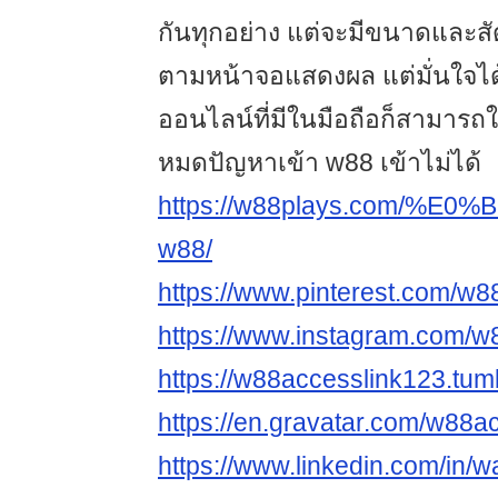
กันทุกอย่าง แต่จะมีขนาดและสัด
ตามหน้าจอแสดงผล แต่มั่นใจได้
ออนไลน์ที่มีในมือถือก็สามารถใ
หมดปัญหาเข้า w88 เข้าไม่ได้
https://w88plays.com/
w88/
https://www.pinterest.com/w
https://www.instagram.com/w
https://w88accesslink123.tum
https://en.gravatar.com/w88a
https://www.linkedin.com/in/w