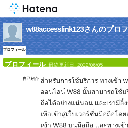
w88accesslink123さんのプ
プロフィール
プロフィール
最終更新日:
2022/06/05
自己紹介
สำหรับการใช้บริการ ทางเข้า w
ออนไลน์ W88 นั้นสามารถใช้บร
ถือได้อย่างแน่นอน และเรามีลิ้
เพื่อเข้าสู่เว็บเวอร์ชั่นมือถื
เข้า W88 บนมือถือ และทางเข