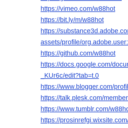
https://vimeo.com/w88hot
https://bit.ly/m/w88hot
https://substance3d.adobe.c
assets/profile/org.adobe.
https://github.com/w88hot
https://docs.google.com/do
_KUr6c/edit?tab=t.0
https://www.blogger.com/pro
https://talk.plesk.com/membe
https://www.tumblr.com/w88h
https://prosinrefgi.wixsite.com