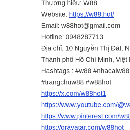
Thương hiệu: W88
Website:
https://w88.hot/
Email: w88hot@gmail.com
Hotline: 0948287713
Địa chỉ: 10 Nguyễn Thị Đát, 
Thành phố Hồ Chí Minh, Việt
Hashtags : #w88 #nhacaiw88
#trangchuw88 #w88hot
https://x.com/w88hot1
https://www.youtube.com/@w
https://www.pinterest.com/w8
https://gravatar.com/w88hot