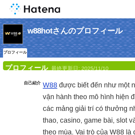
w88hotさんのプロフィール
プロフィール
プロフィール
最終更新日:
2025/11/10
自己紹介
W88
được biết đến như một n
vận hành theo mô hình hiện đạ
các mảng giải trí có thưởng 
thao, casino, game bài, slot v
theo mùa. Vai trò của W88 là đ