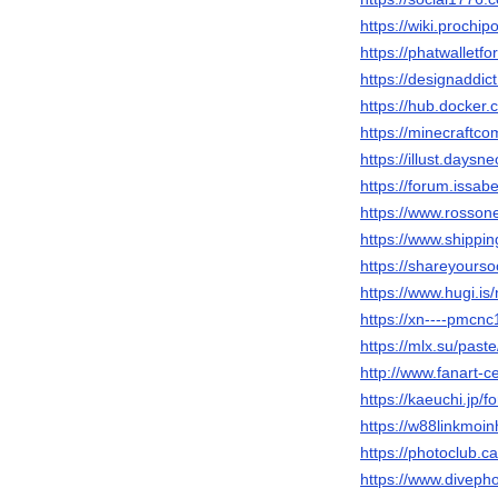
https://wiki.pr
https://phatwallet
https://designaddic
https://hub.docker
https://minecraftc
https://illust.daysn
https://forum.issab
https://www.rosson
https://www.shippi
https://shareyours
https://www.hugi.is
https://xn----pmcn
https://mlx.su/past
http://www.fanart-c
https://kaeuchi.jp/
https://w88linkmoin
https://photoclub.
https://www.diveph