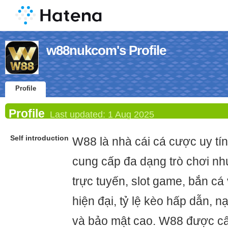
w88nukcom's Profile
Profile
Profile
Last updated:
1 Aug 2025
Self introduction
W88 là nhà cái cá cược uy tí
cung cấp đa dạng trò chơi như
trực tuyến, slot game, bắn cá
hiện đại, tỷ lệ kèo hấp dẫn, 
và bảo mật cao. W88 được c