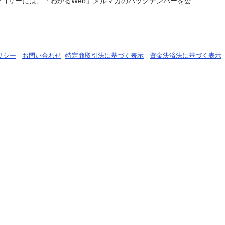
テゴリー
には、「わかる
Web
」
メルマガ
の
バックナンバー
を公
リシー
-
お問い合わせ
-
特定商取引法に基づく表示
-
資金決済法に基づく表示