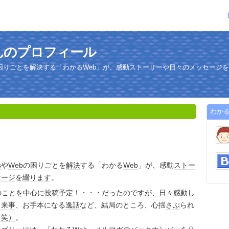
んのプロフィール
ebの困りごとを解決する「わかるWeb」が、感動ストーリーや日々のメッセージ
わかる
s
や
Web
の困りごとを
解決
する「わかる
Web
」が、感動
ストー
セージ
を
綴り
ます
。
のことを中心に
投稿
予定！
・・・
だったのですが、日々感動
し
出来事
、お手本になる
逸話
など、結局のところ、心揺
さぶ
られ
（笑）
。​