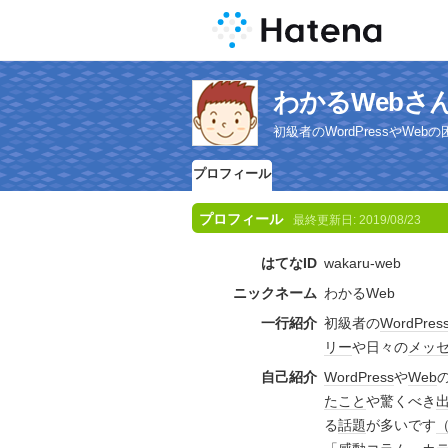
わかるWebさ
初級者のWordPressやW
プロフィール
プロフィール
最終更新日:
2019/08/23
はてなID
wakaru-web
ニックネーム
わかるWeb
一行紹介
初級者の
WordPres
リー
や日々の
メッ
自己紹介
WordPress
や
Web
たこと
や驚くべき
る
話題
が多いです