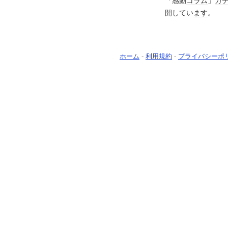
「感動
コラム
」
カ
開してい
ます
。
ホーム
-
利用規約
-
プライバシーポ