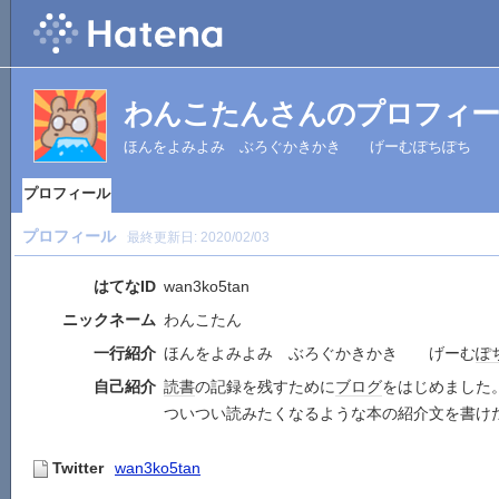
わんこたんさんのプロフィ
ほんをよみよみ ぶろぐかきかき げーむぽちぽち
プロフィール
プロフィール
最終更新日:
2020/02/03
はてなID
wan3ko5tan
ニックネーム
わんこたん
一行紹介
ほんをよみよみ ぶろぐかきかき げーむ
ぽ
自己紹介
読書
の記録を残すために
ブログ
をはじめました
ついつい読みたくなるような本の紹介文を書け
Twitter
wan3ko5tan