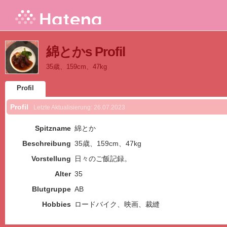
綿とかs Profil
35歳、159cm、47kg
Profil
Profil
Letzte Aktualisierung:
26.07.2023
Spitzname
綿とか
Beschreibung
35歳、159cm、47kg
Vorstellung
日々のご飯記録。
Alter
35
Blutgruppe
AB
Hobbies
ロードバイク、映画、裁縫