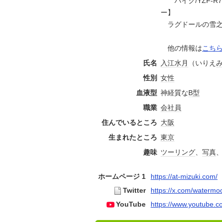
バイク/YZF-R7/
ー】
ラグドールの雪之
他の情報は
こち
氏名
入江
水月
（いりえ
性別
女性
血液型
神経質な
B型
職業
会社員
住んでいるところ
大阪
生まれたところ
東京
趣味
ツーリング
、
写真
ホームページ 1
https://at-mizuki.com/
Twitter
https://x.com/watermo
YouTube
https://www.youtube.c