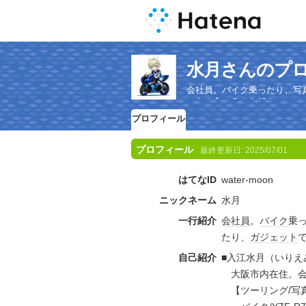
水月さんのプ
会社員。バイク乗ったり、写
いもの食べるのも好き。
プロフィール
プロフィール
最終更新日:
2025/07/01
はてなID
water-moon
ニックネーム
水月
一行紹介
会社員
。
バイク
乗
たり、
ガジェット
自己紹介
■入江水月（いりえ
大阪市内在住。会
【ツーリング/写真/