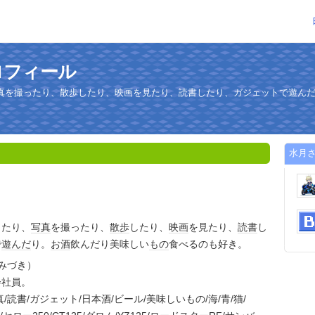
ロフィール
真を撮ったり、散歩したり、映画を見たり、読書したり、ガジェットで遊ん
水月
ったり、
写真
を撮ったり、
散歩
したり、
映画
を見たり、
読書
し
で
遊んだ
り。
お酒
飲んだり美味しい
もの
食べるのも好き。
みづき）
社員。
読書/ガジェット/日本酒/ビール/美味しいもの/海/青/猫/