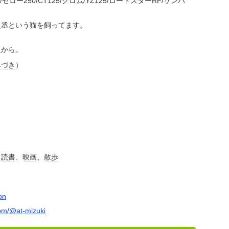
セロー250/CT125/グロム/YZ125/ロードスターRF/サンバ
丞という猫を飼ってます。
ら
から。
みづき
）
、
読書
、
映画
、
散歩
on
om/@at-mizuki