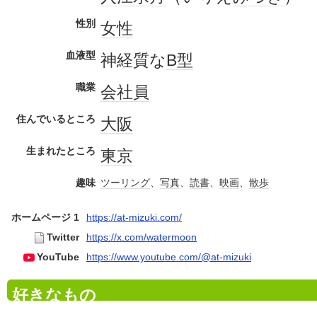
性別
女性
血液型
神経質な
B型
職業
会社員
住んでいるところ
大阪
生まれたところ
東京
趣味
ツーリング
、
写真
、
読書
、
映画
、
散歩
ホームページ 1
https://at-mizuki.com/
Twitter
https://x.com/watermoon
YouTube
https://www.youtube.com/@at-mizuki
好きなもの