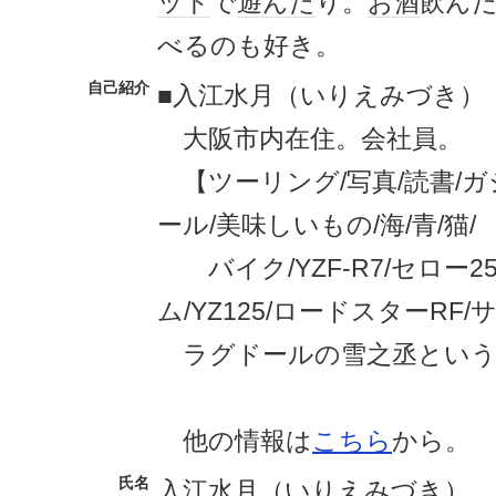
ット
で
遊んだ
り。
お酒
飲ん
べるのも好き。
自己紹介
■入江水月（いりえみづき）
大阪市内在住。会社員。
【ツーリング/写真/読書/ガ
ール/美味しいもの/海/青/猫/
バイク/YZF-R7/セロー250
ム/YZ125/ロードスターRF
ラグドールの雪之丞という
他の情報は
こちら
から。
氏名
入江
水月
（いりえ
みづき
）