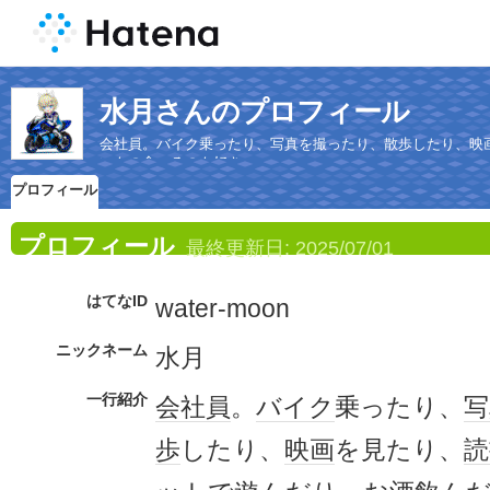
水月さんのプロフィール
会社員。バイク乗ったり、写真を撮ったり、散歩したり、映
いもの食べるのも好き。
プロフィール
プロフィール
最終更新日:
2025/07/01
はてなID
water-moon
ニックネーム
水月
一行紹介
会社員
。
バイク
乗ったり、
写
歩
したり、
映画
を見たり、
読