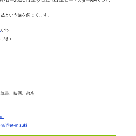
セロー250/CT125/グロム/YZ125/ロードスターRF/サンバ
丞という猫を飼ってます。
ら
から。
みづき
）
、
読書
、
映画
、
散歩
on
om/@at-mizuki