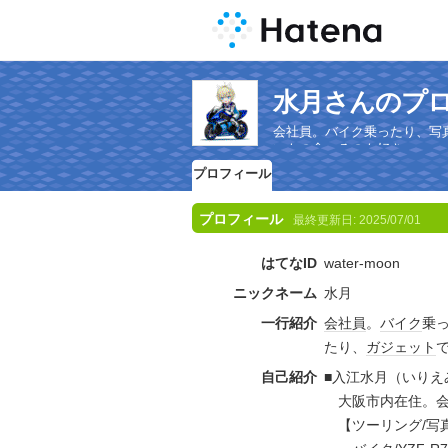
水月さんのプ
会社員。バイク乗ったり、写
いもの食べるのも好き。
プロフィール
プロフィール
最終更新日:
2025/07/01
はてなID
water-moon
ニックネーム
水月
一行紹介
会社員
。
バイク
乗
たり、
ガジェット
自己紹介
■入江水月（いりえ
大阪市内在住。会
【ツーリング/写真/