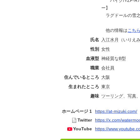
バイク/YZF-R7/
ー】
ラグドールの雪之
他の情報は
こち
氏名
入江
水月
（いりえ
性別
女性
血液型
神経質な
B型
職業
会社員
住んでいるところ
大阪
生まれたところ
東京
趣味
ツーリング
、
写真
ホームページ 1
https://at-mizuki.com/
Twitter
https://x.com/watermo
YouTube
https://www.youtube.c