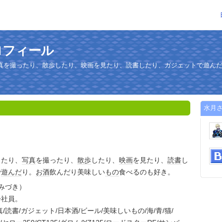
ロフィール
真を撮ったり、散歩したり、映画を見たり、読書したり、ガジェットで遊ん
水月
ったり、
写真
を撮ったり、
散歩
したり、
映画
を見たり、
読書
し
で
遊んだ
り。
お酒
飲んだり美味しい
もの
食べるのも好き。
みづき）
社員。
読書/ガジェット/日本酒/ビール/美味しいもの/海/青/猫/