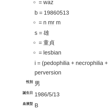
= waz
b = 19860513
= n
mr
m
s = 雄
=
童貞
= lesbian
i = (pedophilia + necrophilia +
perversion
性別
男
誕生日
1986/5/13
血液型
B