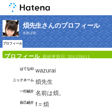
煩先生さんのプロフィール
名前は煩。
プロフィール
プロフィール
最終更新日:
2011/06/11
はてなID
wazurai
ニックネーム
煩先生
一行紹介
名前
は煩。
自己紹介
f = 煩