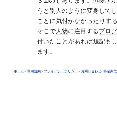
３回のもあり
ます
。
俳優
さ
うと別人のように変身して
ことに気付かなかったりす
そこで
人物
に注目する
ブロ
付
いたこ
とがあれば
追記
も
ます
。
ホーム
-
利用規約
-
プライバシーポリシー
-
お問い合わせ
-
特定商取