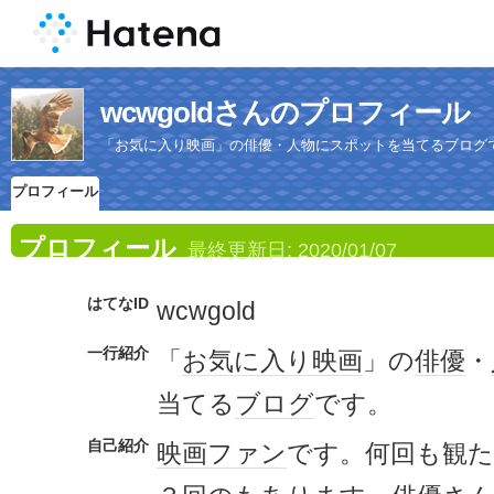
wcwgoldさんのプロフィール
「お気に入り映画」の俳優・人物にスポットを当てるブログ
プロフィール
プロフィール
最終更新日:
2020/01/07
はてなID
wcwgold
一行紹介
「
お気に入り
映画
」の
俳優
・
当てる
ブログ
です。
自己紹介
映画
ファン
です。何回も観