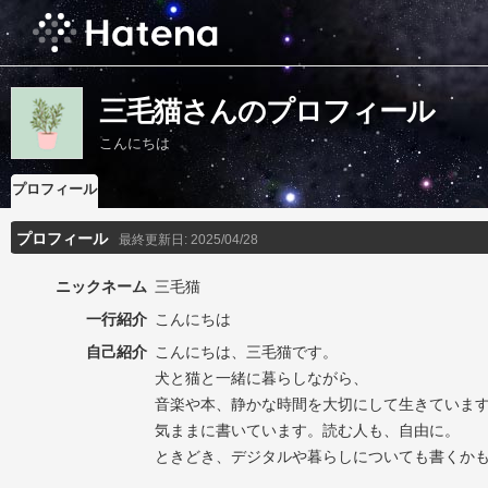
三毛猫さんのプロフィール
こんにちは
プロフィール
プロフィール
最終更新日:
2025/04/28
ニックネーム
三毛猫
一行紹介
こんにちは
自己紹介
こんにちは、三毛猫です。
犬と猫と一緒に暮らしながら、
音楽や本、静かな時間を大切にして生きていま
気ままに書いています。読む人も、自由に。
ときどき、デジタルや暮らしについても書くか