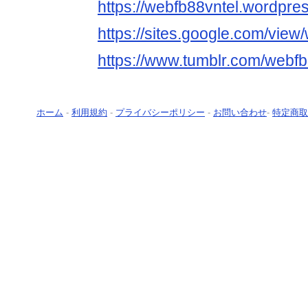
https://webfb88vntel.wordpre
https://sites.google.com/vie
https://www.tumblr.com/webfb
ホーム
-
利用規約
-
プライバシーポリシー
-
お問い合わせ
-
特定商取