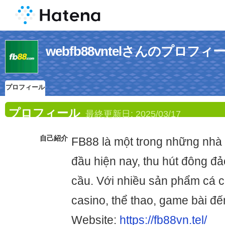
webfb88vntelさんのプロフィ
プロフィール
プロフィール
最終更新日:
2025/03/17
自己紹介
FB88 là một trong những nhà 
đầu hiện nay, thu hút đông đả
cầu. Với nhiều sản phẩm cá 
casino, thể thao, game bài đến
Website:
https://fb88vn.tel/