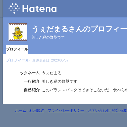
うぇだまるさんのプロフィ
美しき緑の野獣です
プロフィール
プロフィール
最終更新日:
2023/05/07
ニックネーム
うぇだまる
一行紹介
美しき緑の野獣です
自己紹介
このバランスパスタはできそこないだ、食べら
ホーム
-
利用規約
-
プライバシーポリシー
-
お問い合わせ
-
特定商取