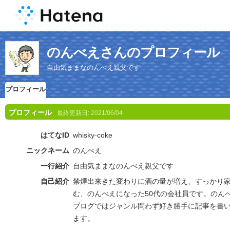
のんべえさんのプロフィール
自由気ままなのんべえ親父です
プロフィール
プロフィール
最終更新日:
2021/06/04
はてなID
whisky-coke
ニックネーム
のんべえ
一行紹介
自由気ままなのんべえ親父です
自己紹介
禁煙出来きた変わりに酒の量が増え、すっかり
む、のんべえになった50代の会社員です。のん
ブログではジャンル問わず好き勝手に記事を書
ます。