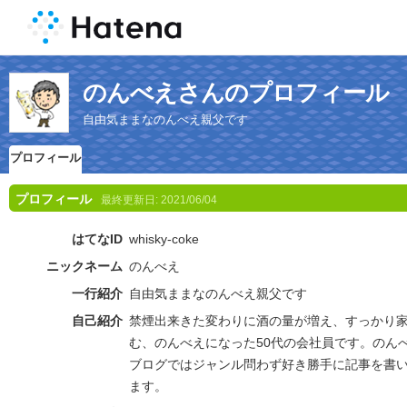
のんべえさんのプロフィール
自由気ままなのんべえ親父です
プロフィール
プロフィール
最終更新日:
2021/06/04
はてなID
whisky-coke
ニックネーム
のんべえ
一行紹介
自由気ままなのんべえ親父です
自己紹介
禁煙出来きた変わりに酒の量が増え、すっかり
む、のんべえになった50代の会社員です。のん
ブログではジャンル問わず好き勝手に記事を書
ます。