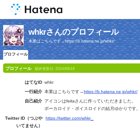
whkrさんのプロフィール
本業はこちらです→https://b.hatena.ne.jp/whkr/
プロフィール
プロフィール
最終更新日:
2024/09/19
はてなID
whkr
一行紹介
本業はこちらです→
https://b.hatena.ne.jp/whkr/
自己紹介
アイコンはfeitaさんに作っていただきました。
ボーカロイド・ボイスロイドの結月ゆかりです
Twitter ID（つぶや
https://twitter.com/whkr_
いてません）