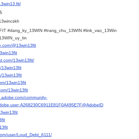
13win13.fit/
5
13wincskh
IT #dang_ky_13WIN #trang_chu_13WIN #link_vao_13Win
13WIN_uy_tin
e.com/@13win13fit
13win13fit
st.com/13win13fit/
/13win13fit
m/13win13fit
com/13win13fit
.com/13win13fit
3d.adobe.com/community-
rg.adobe.user:A268230C6911E81F0A495E7F@AdobeID
13win13fit
fit
13fit
.com/user/Loud_Debt_6111/