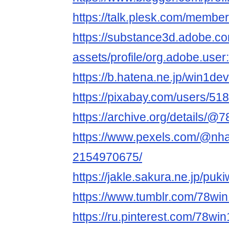
https://talk.plesk.com/memb
https://substance3d.adobe.c
assets/profile/org.adobe.
https://b.hatena.ne.jp/win1d
https://pixabay.com/users/51
https://archive.org/details/@
https://www.pexels.com/@nha
2154970675/
https://jakle.sakura.ne.jp/puk
https://www.tumblr.com/78wi
https://ru.pinterest.com/78wi