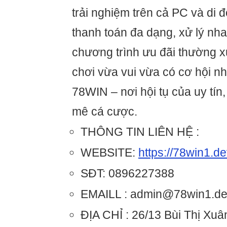
trải nghiệm trên cả PC và di 
thanh toán đa dạng, xử lý nh
chương trình ưu đãi thường 
chơi vừa vui vừa có cơ hội n
78WIN – nơi hội tụ của uy tín
mê cá cược.
THÔNG TIN LIÊN HỆ :
WEBSITE:
https://78win1.de
SĐT: 0896227388
EMAILL : admin@78win1.d
ĐỊA CHỈ : 26/13 Bùi Thị Xu