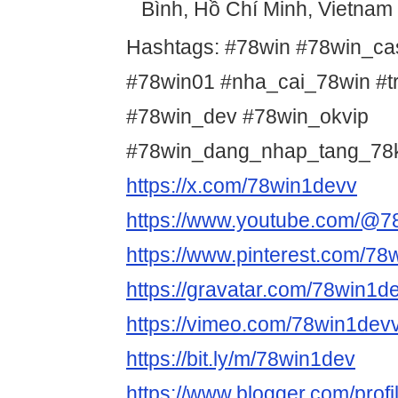
Bình, Hồ Chí Minh, Vietnam
Hashtags: #78win #78win_ca
#78win01 #nha_cai_78win #
#78win_dev #78win_okvip
#78win_dang_nhap_tang_78
https://x.com/78win1devv
https://www.youtube.com/@7
https://www.pinterest.com/78
https://gravatar.com/78win1d
https://vimeo.com/78win1dev
https://bit.ly/m/78win1dev
https://www.blogger.com/pro