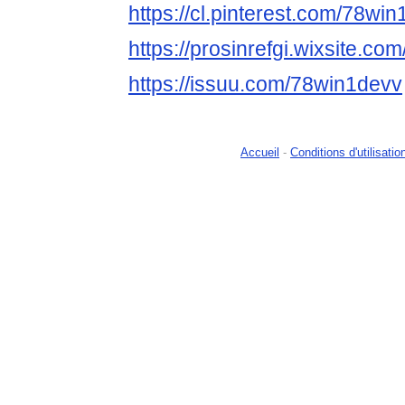
https://cl.pinterest.com/78win
https://prosinrefgi.wixsite.co
https://issuu.com/78win1devv
Accueil
-
Conditions d'utilisatio