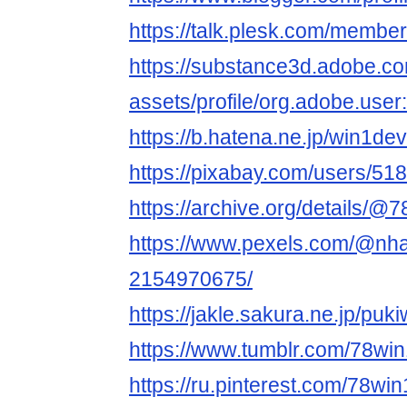
https://talk.plesk.com/memb
https://substance3d.adobe.c
assets/profile/org.adobe.
https://b.hatena.ne.jp/win1d
https://pixabay.com/users/51
https://archive.org/details/@
https://www.pexels.com/@nha
2154970675/
https://jakle.sakura.ne.jp/puk
https://www.tumblr.com/78wi
https://ru.pinterest.com/78wi