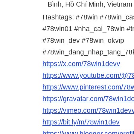
Bình, Hồ Chí Minh, Vietnam
Hashtags: #78win #78win_ca
#78win01 #nha_cai_78win #
#78win_dev #78win_okvip
#78win_dang_nhap_tang_78
https://x.com/78win1devv
https://www.youtube.com/@7
https://www.pinterest.com/78
https://gravatar.com/78win1d
https://vimeo.com/78win1dev
https://bit.ly/m/78win1dev
https://www.blogger.com/pro