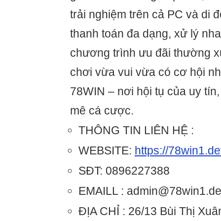
trải nghiệm trên cả PC và di 
thanh toán đa dạng, xử lý nh
chương trình ưu đãi thường 
chơi vừa vui vừa có cơ hội n
78WIN – nơi hội tụ của uy tín
mê cá cược.
THÔNG TIN LIÊN HỆ :
WEBSITE:
https://78win1.de
SĐT: 0896227388
EMAILL : admin@78win1.d
ĐỊA CHỈ : 26/13 Bùi Thị Xu