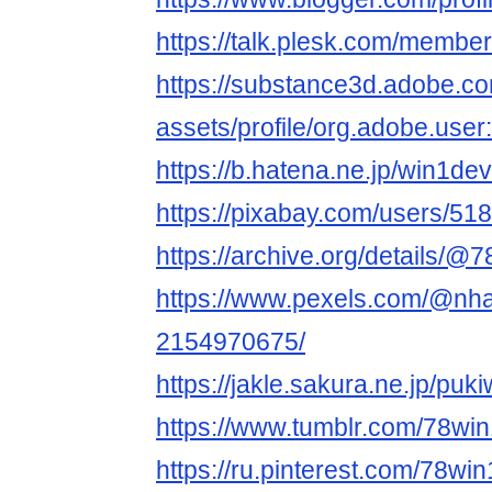
https://talk.plesk.com/memb
https://substance3d.adobe.c
assets/profile/org.adobe.
https://b.hatena.ne.jp/win1d
https://pixabay.com/users/51
https://archive.org/details/@
https://www.pexels.com/@nha
2154970675/
https://jakle.sakura.ne.jp/puk
https://www.tumblr.com/78wi
https://ru.pinterest.com/78wi