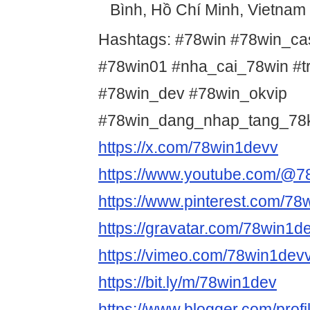
Bình, Hồ Chí Minh, Vietnam
Hashtags: #78win #78win_ca
#78win01 #nha_cai_78win #
#78win_dev #78win_okvip
#78win_dang_nhap_tang_78
https://x.com/78win1devv
https://www.youtube.com/@7
https://www.pinterest.com/78
https://gravatar.com/78win1d
https://vimeo.com/78win1dev
https://bit.ly/m/78win1dev
https://www.blogger.com/pro