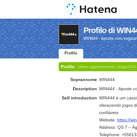
Profilo di WIN4
WIN444 - Aposte com seguranc
Profilo
Profilo
Ultimo aggiornamento:
18/giu/2025
Soprannome
WIN444
Description
WIN444 - Aposte co
Self introduction
WIN444 é um cassin
oferecendo jogos d
confiáveis.
Website:
https://wi
Address: QS 7 – Águ
Telephone: +5561