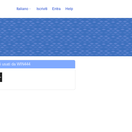
Italiano
Iscriviti
Entra
Help
i usati da WIN444