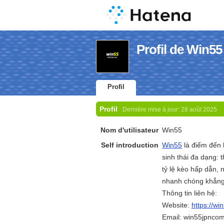
Profil de Win55
Profil
Profil
Dernière mise à jour:
28 août 2025
Nom d'utilisateur
Win55
Self introduction
Win55
là điểm đến 
sinh thái đa dạng: 
tỷ lệ kèo hấp dẫn, 
nhanh chóng khẳng 
Thông tin liên hệ:
Website:
https://wi
Email: win55jpnc