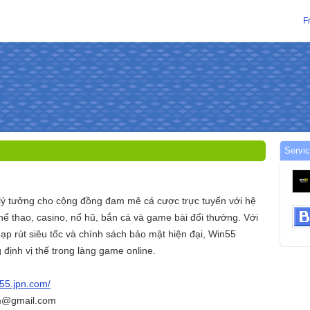
F
Servic
lý tưởng cho cộng đồng đam mê cá cược trực tuyến với hệ
thể thao, casino, nổ hũ, bắn cá và game bài đổi thưởng. Với
nạp rút siêu tốc và chính sách bảo mật hiện đại, Win55
định vị thế trong làng game online.
n55.jpn.com/
om@gmail.com