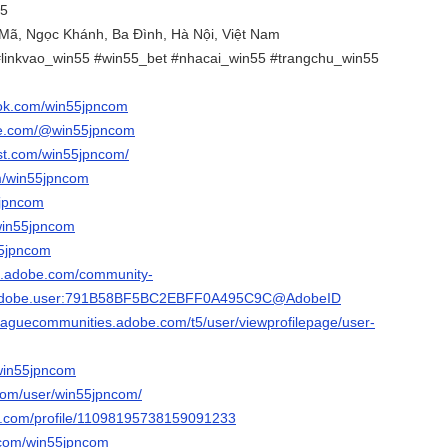
15
m Mã, Ngọc Khánh, Ba Đình, Hà Nội, Việt Nam
#linkvao_win55 #win55_bet #nhacai_win55 #trangchu_win55
ook.com/win55jpncom
be.com/@win55jpncom
est.com/win55jpncom/
om/win55jpncom
5jpncom
win55jpncom
n55jpncom
3d.adobe.com/community-
rg.adobe.user:791B58BF5BC2EBFF0A495C9C@AdobeID
leaguecommunities.adobe.com/t5/user/viewprofilepage/user-
/win55jpncom
.com/user/win55jpncom/
er.com/profile/11098195738159091233
.com/win55jpncom