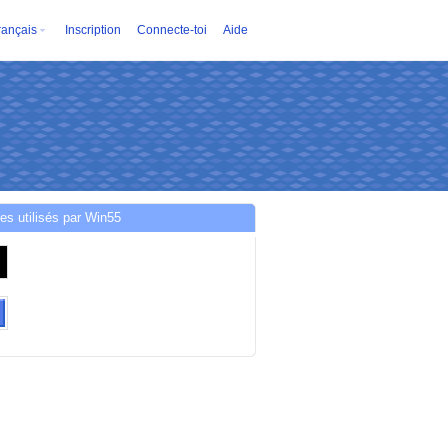
rançais
Inscription
Connecte-toi
Aide
es utilisés par Win55