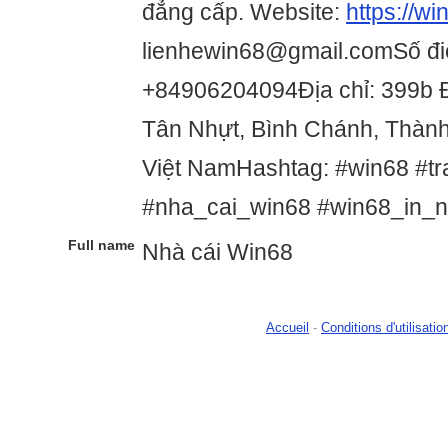
đẳng cấp. Website:
https://wi
lienhewin68@gmail.comSố điệ
+84906204094Địa chỉ: 399b Đ
Tân Nhựt, Bình Chánh, Thành
Việt NamHashtag: #win68 #t
#nha_cai_win68 #win68_in_n
Full name
Nhà cái Win68
Accueil
-
Conditions d'utilisatio