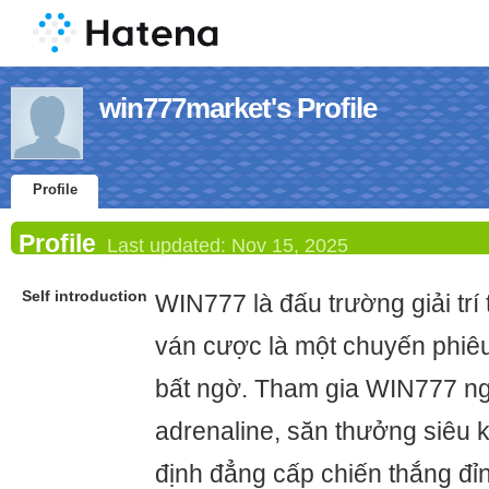
win777market's Profile
Profile
Profile
Last updated:
Nov 15, 2025
Self introduction
WIN777 là đấu trường giải trí 
ván cược là một chuyến phiêu
bất ngờ. Tham gia WIN777 n
adrenaline, săn thưởng siêu
định đẳng cấp chiến thắng đỉ