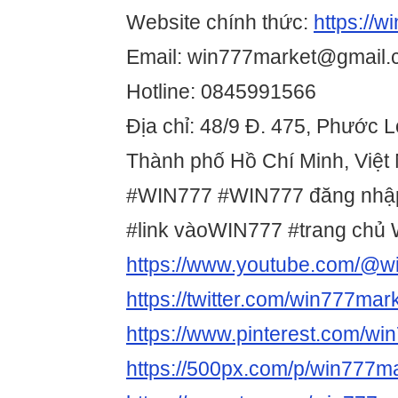
Website chính thức:
https://w
Email: win777market@gmail
Hotline: 0845991566
Địa chỉ: 48/9 Đ. 475, Phước 
Thành phố Hồ Chí Minh, Việt
#WIN777 #WIN777 đăng nhậ
#link vàoWIN777 #trang chủ
https://www.youtube.com/@w
https://twitter.com/win777mar
https://www.pinterest.com/wi
https://500px.com/p/win777m