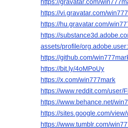
https://gravatar.com/win777m
https://vi.gravatar.com/win77
https://hu.gravatar.com/win7
https://substance3d.adobe.c
assets/profile/org.adobe.
https://github.com/win777mar
https://bit.ly/4oMPoUy
https://x.com/win777mark
https://www.reddit.com/user/
https://www.behance.net/win
https://sites.google.com/vie
https://www.tumblr.com/win7