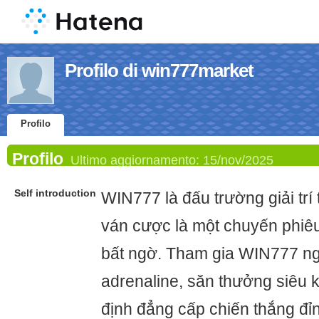
Profilo di win777market
Profilo
Profilo
Ultimo aggiornamento:
15/nov/2025
Self introduction
WIN777 là đấu trường giải trí 
ván cược là một chuyến phiêu
bất ngờ. Tham gia WIN777 n
adrenaline, săn thưởng siêu
định đẳng cấp chiến thắng đỉ