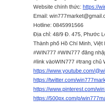
Website chính thức:
https://w
Email: win777market@gmail
Hotline: 0845991566
Địa chỉ: 48/9 Đ. 475, Phước 
Thành phố Hồ Chí Minh, Việt
#WIN777 #WIN777 đăng nhậ
#link vàoWIN777 #trang chủ
https://www.youtube.com/@w
https://twitter.com/win777mar
https://www.pinterest.com/wi
https://500px.com/p/win777m