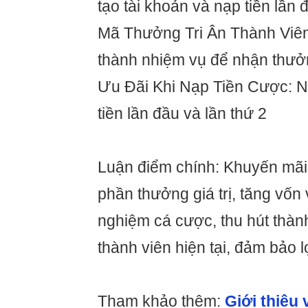
tạo tài khoản và nạp tiền lần 
Mã Thưởng Tri Ân Thành Viê
thành nhiệm vụ để nhận thư
Ưu Đãi Khi Nạp Tiền Cược: 
tiền lần đầu và lần thứ 2
Luận điểm chính: Khuyến mã
phần thưởng giá trị, tăng vốn v
nghiệm cá cược, thu hút thành
thành viên hiện tại, đảm bảo lợ
Tham khảo thêm:
Giới thiệu