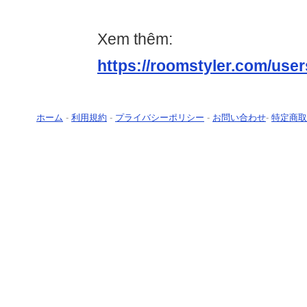
Xem thêm:
https://roomstyler.com/user
ホーム
-
利用規約
-
プライバシーポリシー
-
お問い合わせ
-
特定商取