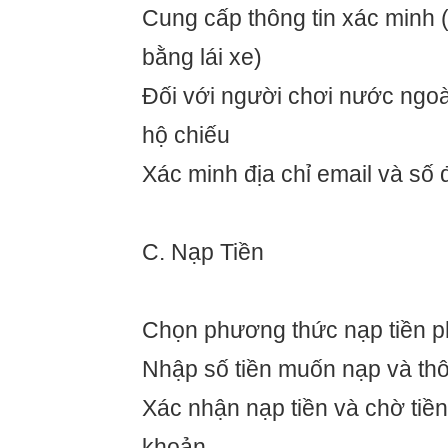
Cung cấp thông tin xác min
bằng lái xe)
Đối với người chơi nước ngoà
hộ chiếu
Xác minh địa chỉ email và số 
C. Nạp Tiền
Chọn phương thức nạp tiền 
Nhập số tiền muốn nạp và thôn
Xác nhận nạp tiền và chờ tiền
khoản