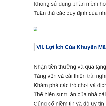
Không sử dụng phần mềm hoặ
Tuân thủ các quy định của nh
VII. Lợi Ích Của Khuyến Mã
Nhận tiền thưởng và quà tặn
Tăng vốn và cải thiện trải ng
Khám phá các trò chơi và dịc
Thể hiện sự tri ân của nhà cái
Củng cố niềm tin và độ uy tín