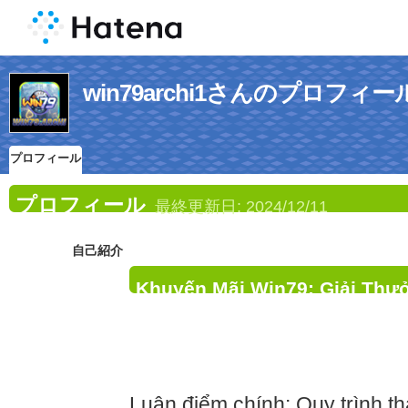
win79archi1さんのプロフィー
プロフィール
プロフィール
最終更新日:
2024/12/11
自己紹介
Khuyến Mãi Win79: Giải Thư
Người Mới Và Thành Viên Hiệ
Luận điểm chính: Quy trình t