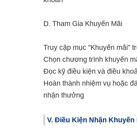
D. Tham Gia Khuyến Mãi
Truy cập mục "Khuyến mãi" tr
Chọn chương trình khuyến m
Đọc kỹ điều kiện và điều kho
Hoàn thành nhiệm vụ hoặc đ
nhận thưởng
V. Điều Kiện Nhận Khuyến