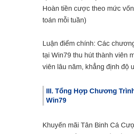
Hoàn tiền cược theo mức vốn
toán mỗi tuần)
Luận điểm chính: Các chương
tại Win79 thu hút thành viên m
viên lâu năm, khẳng định độ uy
III. Tổng Hợp Chương Trìn
Win79
Khuyến mãi Tân Binh Cá Cượ