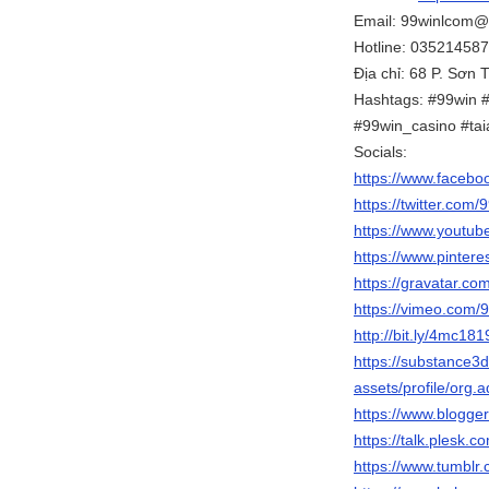
Email: 99winlcom@
Hotline: 03521458
Địa chỉ: 68 P. Sơn 
Hashtags: #99win 
#99win_casino #ta
Socials:
https://www.faceb
https://twitter.com
https://www.youtu
https://www.pinter
https://gravatar.c
https://vimeo.com/
http://bit.ly/4mc181
https://substance
assets/profile/o
https://www.blogg
https://talk.plesk
https://www.tumblr