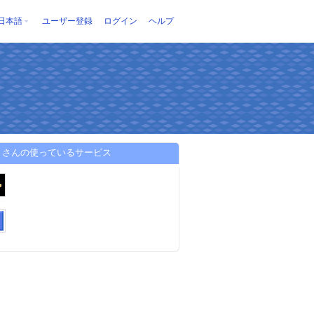
日本語
ユーザー登録
ログイン
ヘルプ
in さんの使っているサービス