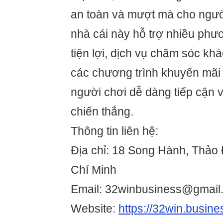
an toàn và mượt mà cho người
nhà cái này hỗ trợ nhiều phư
tiện lợi, dịch vụ chăm sóc kh
các chương trình khuyến mãi 
người chơi dễ dàng tiếp cận v
chiến thắng.
Thông tin liên hệ:
Địa chỉ: 18 Song Hành, Thảo 
Chí Minh
Email: 32winbusiness@gmail
Website:
https://32win.busine