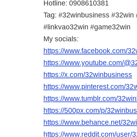
Hotline: 0908610381
Tag: #32winbusiness #32win
#linkvao32win #game32win
My socials:
https://www.facebook.com/32
https://www.youtube.com/@3
https://x.com/32winbusiness
https://www.pinterest.com/32
https://www.tumblr.com/32wi
https://500px.com/p/32winbu
https://www.behance.net/32w
https://www.reddit.com/user/