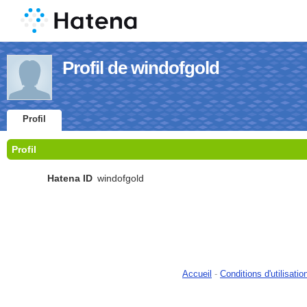
Profil de windofgold
Profil
Profil
Hatena ID
windofgold
Accueil
-
Conditions d'utilisatio