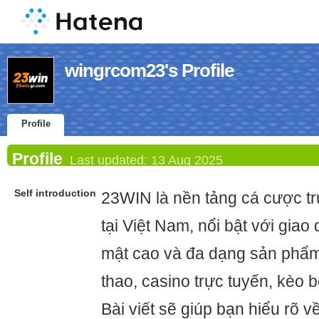
wingrcom23's Profile
Profile
Profile
Last updated:
13 Aug 2025
Self introduction
23WIN là nền tảng cá cược t
tại Việt Nam, nổi bật với giao 
mật cao và đa dạng sản phẩm
thao, casino trực tuyến, kèo 
Bài viết sẽ giúp bạn hiểu rõ v