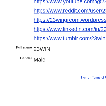
https://www.youtube.com/@
https://www.reddit.com/user/
https://23wingrcom.wordpres
https://www.linkedin.com/in/
https://www.tumblr.com/23wi
Full name
23WIN
Gender
Male
Home
-
Terms of 