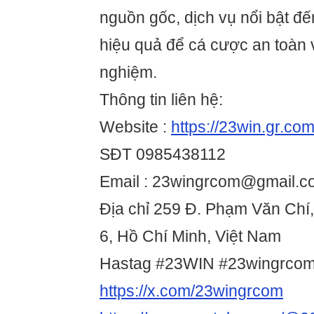
nguồn gốc, dịch vụ nổi bật đ
hiệu quả để cá cược an toàn và
nghiệm.
Thông tin liên hệ:
Website :
https://23win.gr.com
SĐT 0985438112
Email : 23wingrcom@gmail.c
Địa chỉ 259 Đ. Phạm Văn Chí
6, Hồ Chí Minh, Việt Nam
Hastag #23WIN #23wingrco
https://x.com/23wingrcom